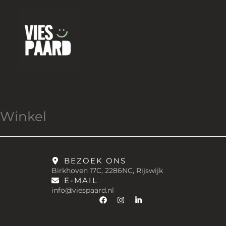
Ga
naar
de
inhoud
Winkel
BEZOEK ONS
Birkhoven 17C, 2286NC, Rijswijk
E-MAIL
info@viespaard.nl